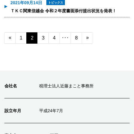
2021年09月14日
トピックス
ＴＫＣ関東信越会 令和２年度書面添付提出状況を発表！
«
»
1
2
3
4
･･･
8
会社名
税理士法人近藤まこと事務所
設立年月
平成24年7月