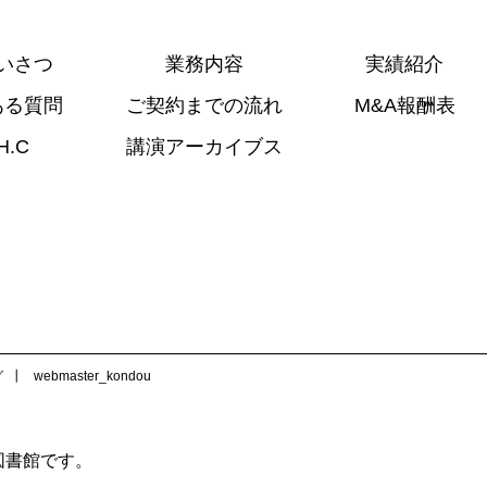
いさつ
業務内容
実績紹介
ある質問
ご契約までの流れ
M&A報酬表
H.C
講演アーカイブス
グ
webmaster_kondou
図書館です。