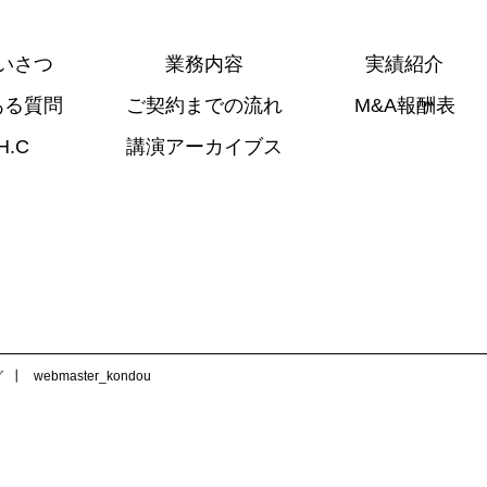
いさつ
業務内容
実績紹介
ある質問
ご契約までの流れ
M&A報酬表
H.C
講演アーカイブス
グ
webmaster_kondou