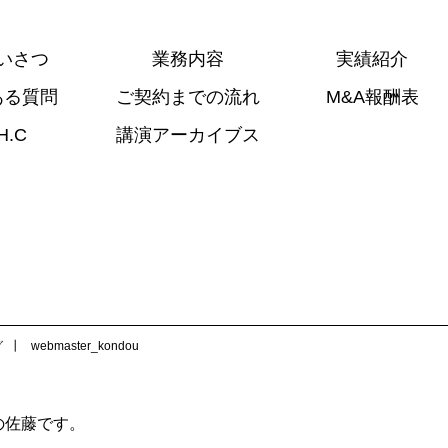
いさつ
業務内容
実績紹介
ある質問
ご契約までの流れ
M&A報酬表
H.C
講演アーカイブス
グ
webmaster_kondou
の佐藤です。