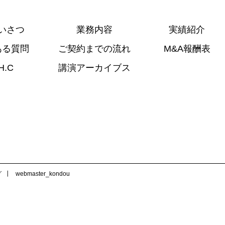
いさつ
業務内容
実績紹介
ある質問
ご契約までの流れ
M&A報酬表
H.C
講演アーカイブス
グ
webmaster_kondou