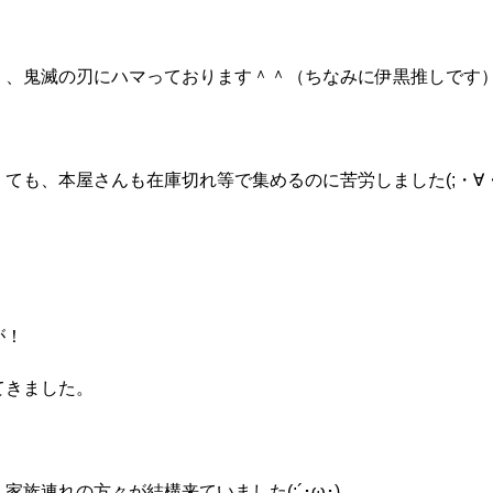
、、鬼滅の刃にハマっております＾＾（ちなみに伊黒推しです
ても、本屋さんも在庫切れ等で集めるのに苦労しました(;・∀・
が！
てきました。
族連れの方々が結構来ていました(;´･ω･)