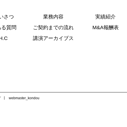
いさつ
業務内容
実績紹介
ある質問
ご契約までの流れ
M&A報酬表
H.C
講演アーカイブス
グ
webmaster_kondou