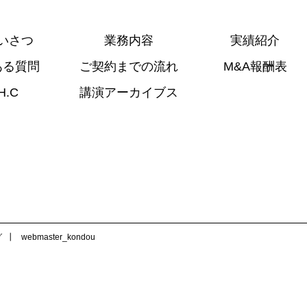
いさつ
業務内容
実績紹介
ある質問
ご契約までの流れ
M&A報酬表
H.C
講演アーカイブス
グ
webmaster_kondou