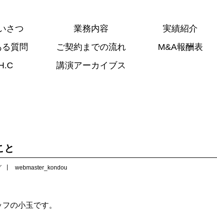
いさつ
業務内容
実績紹介
ある質問
ご契約までの流れ
M&A報酬表
H.C
講演アーカイブス
こと
グ
webmaster_kondou
ッフの小玉です。