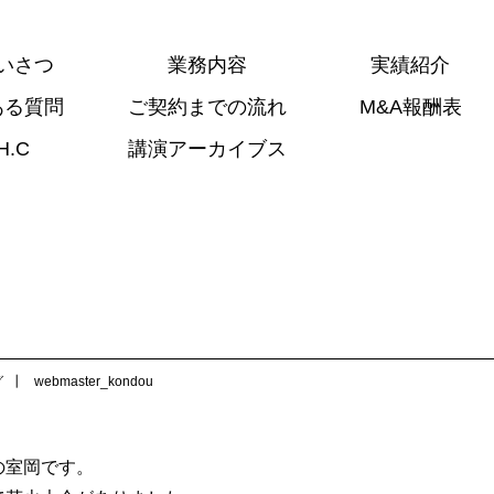
いさつ
業務内容
実績紹介
ある質問
ご契約までの流れ
M&A報酬表
H.C
講演アーカイブス
グ
webmaster_kondou
の室岡です。