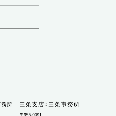
〒955-0091