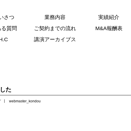
いさつ
業務内容
実績紹介
ある質問
ご契約までの流れ
M&A報酬表
H.C
講演アーカイブス
ました
グ
webmaster_kondou