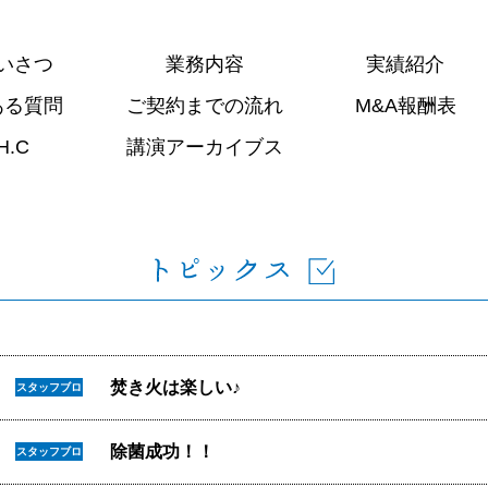
いさつ
業務内容
実績紹介
ある質問
ご契約までの流れ
M&A報酬表
H.C
講演アーカイブス
焚き火は楽しい♪
スタッフブロ
グ
除菌成功！！
スタッフブロ
グ