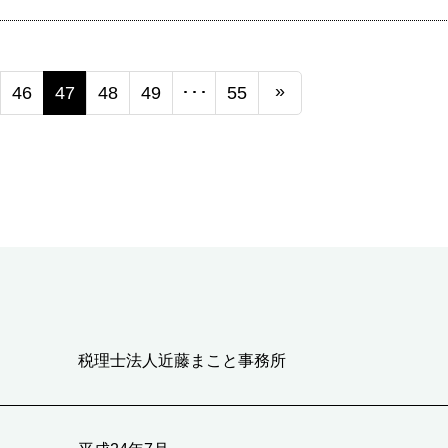
グ
»
46
47
48
49
･･･
55
税理士法人近藤まこと事務所