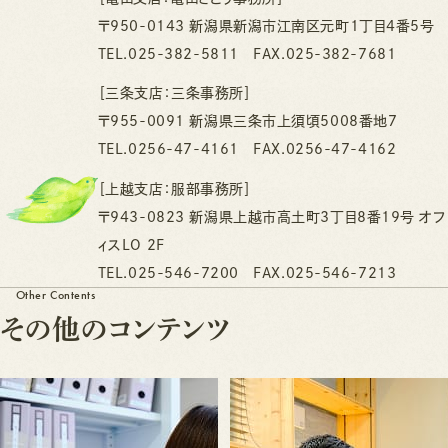
〒950-0143 新潟県新潟市江南区元町1丁目4番5号
TEL.025-382-5811 FAX.025-382-7681
［三条支店：三条事務所］
〒955-0091 新潟県三条市上須頃5008番地7
TEL.0256-47-4161 FAX.0256-47-4162
［上越支店：服部事務所］
〒943-0823 新潟県上越市高土町3丁目8番19号 オフ
ィスLO 2F
TEL.025-546-7200 FAX.025-546-7213
Other Contents
そ
の
他
の
コ
ン
テ
ン
ツ