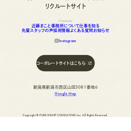
リクルートサイト
Contents
近
藤
ま
こ
と
事
務
所
に
つ
い
て
仕
事
を
知
る
先
輩
ス
近
タ
藤
ッ
ま
フ
こ
の
と
声
事
採
務
用
所
情
に
報
つ
よ
い
く
て
あ
仕
る
事
質
を
問
知
お
る
知
ら
せ
先
輩
ス
タ
ッ
フ
の
声
採
用
情
報
よ
く
あ
る
質
問
お
知
ら
せ
I
n
s
t
a
g
r
a
m
I
n
s
t
a
g
r
a
m
コ
ー
ポ
レ
ー
ト
サ
イ
ト
は
こ
ち
ら
コ
ー
ポ
レ
ー
ト
サ
イ
ト
は
こ
ち
ら
新潟県新潟市西区山田3081番地6
Google Map
Copyright © PURE HEART CONSULTING Inc. All Rights Reserved.