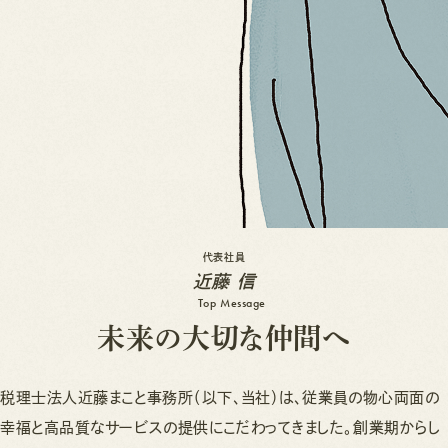
代表社員
近藤 信
Top Message
未
来
の
大
切
な
仲
間
へ
税理士法人近藤まこと事務所（以下、当社）は、従業員の物心両面の
幸福と高品質なサービスの提供にこだわってきました。創業期からし