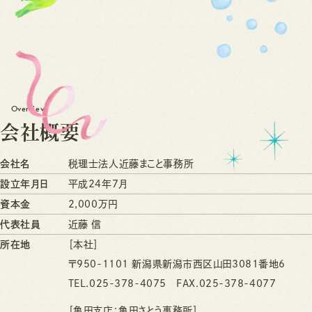
Overview
会
社
概
要
会社名
税理士法人近藤まこと事務所
設立年月日
平成24年7月
資本金
2,000万円
代表社員
近藤 信
所在地
［本社］
〒950-1101 新潟県新潟市西区山田3081番地6
TEL.025-378-4075 FAX.025-378-4077
［亀田支店：亀田さとう事務所］