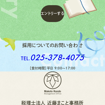
エ
ン
ト
リ
ー
す
る
エ
ン
ト
リ
ー
す
る
採用についてのお問い合わせ
Contact
025-378-4075
TEL.
［受付時間］平日 9:00〜17:00
税理士法人 近藤まこと事務所