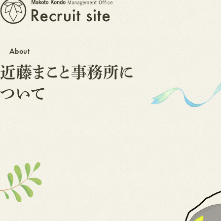
採
よ
く
用
あ
情
る
報
質
問
よ
お
く
知
あ
ら
る
せ
質
問
お
知
ら
せ
About
近藤まこと事務所に
ついて
E
N
T
R
Y
E
N
T
R
Y