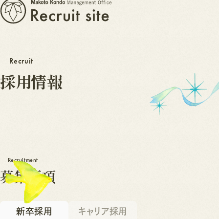
採
よ
く
用
あ
情
る
報
質
問
よ
お
く
知
あ
ら
る
せ
質
問
お
知
ら
せ
Recruit
採用情報
E
N
T
R
Y
E
N
T
R
Y
Recruitment
募
集
要
項
新卒採用
キャリア採用