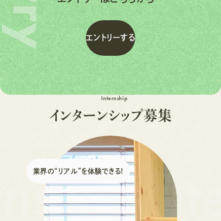
エ
ン
ト
リ
ー
す
る
エ
ン
ト
リ
ー
す
る
Internship
イ
ン
タ
ー
ン
シ
ッ
プ
募
集
rnship Int
業界の“リアル”を体験できる!