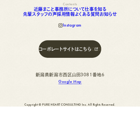
Contents
近
藤
ま
こ
と
事
務
所
に
つ
い
て
仕
事
を
知
る
先
輩
ス
近
タ
藤
ッ
ま
フ
こ
の
と
声
事
採
務
用
所
情
に
報
つ
よ
い
く
て
あ
仕
る
事
質
を
問
知
お
る
知
ら
せ
先
輩
ス
タ
ッ
フ
の
声
採
用
情
報
よ
く
あ
る
質
問
お
知
ら
せ
I
n
s
t
a
g
r
a
m
I
n
s
t
a
g
r
a
m
コ
ー
ポ
レ
ー
ト
サ
イ
ト
は
こ
ち
ら
コ
ー
ポ
レ
ー
ト
サ
イ
ト
は
こ
ち
ら
新潟県新潟市西区山田3081番地6
Google Map
Copyright © PURE HEART CONSULTING Inc. All Rights Reserved.