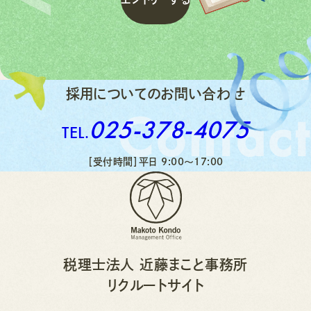
エ
ン
ト
リ
ー
す
る
採用についてのお問い合わせ
Contact
025-378-4075
TEL.
［受付時間］平日 9:00〜17:00
税理士法人 近藤まこと事務所
リクルートサイト