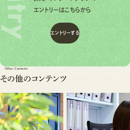
Entry
エントリーはこちらから
エ
ン
ト
リ
ー
す
る
エ
ン
ト
リ
ー
す
る
Other Contents
そ
の
他
の
コ
ン
テ
ン
ツ