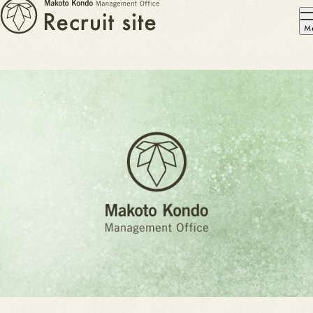
採
よ
く
用
あ
情
る
報
質
問
よ
お
く
知
あ
ら
る
せ
質
問
お
知
ら
せ
E
N
T
R
Y
E
N
T
R
Y