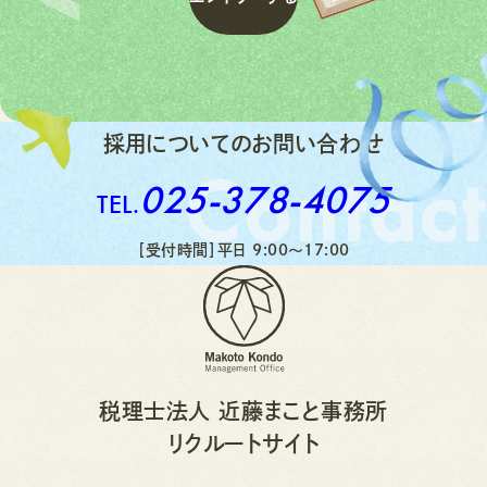
エ
ン
ト
リ
ー
す
る
採用についてのお問い合わせ
Contact
025-378-4075
TEL.
［受付時間］平日 9:00〜17:00
税理士法人 近藤まこと事務所
リクルートサイト