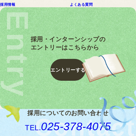
採用情報
よくある質問
Entry
採用・インターンシップの
エントリーはこちらから
エ
ン
ト
リ
ー
す
る
エ
ン
ト
リ
ー
す
る
採用についてのお問い合わせ
Contact
025-378-4075
TEL.