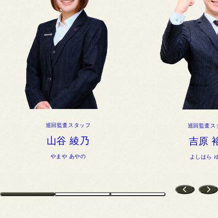
巡回監査スタッフ
巡回監査ス
山谷 綾乃
吉原 
やまや あやの
よしはら 