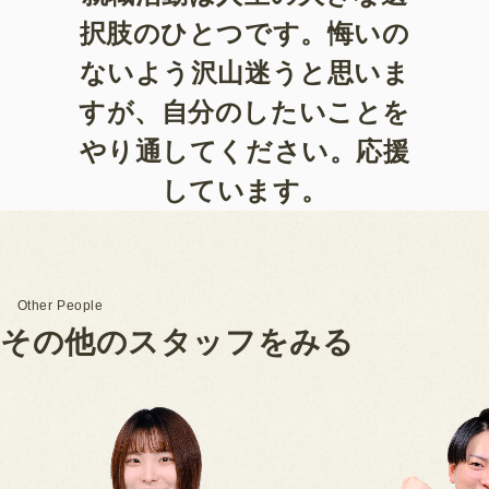
択肢のひとつです。悔いの
ないよう沢山迷うと思いま
すが、自分のしたいことを
やり通してください。応援
しています。
Other People
そ
の
他
の
ス
タ
ッ
フ
を
み
る