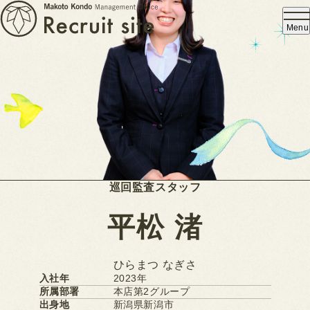
採
よ
用
く
情
あ
報
る
質
問
よ
お
く
知
ら
あ
せ
る
質
問
お
知
ら
せ
E
N
T
R
Y
E
N
T
R
Y
巡回監査スタッフ
平松 渚
ひらまつ なぎさ
入社年
2023年
所属部署
本店第2グループ
出身地
新潟県新潟市