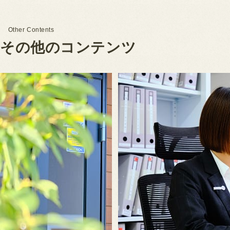
Other Contents
そ
の
他
の
コ
ン
テ
ン
ツ