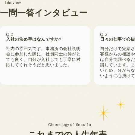
Interview
一
問
一
答
イ
ン
タ
ビ
ュ
ー
Q.1
Q.2
入社の決め手はなんですか?
日々の仕事で心掛
社内の雰囲気です。事務所の会社説明
自分だけで完結
会に参加した際に、社員同士の仲がと
客様からの相談
ても良く、自分が入社しても丁寧に対
は自分で調べる
応してくれそうだと思いました。
談しています。ま
いため、分から
いように心掛け
Chronology of life so far
こ
れ
ま
で
の
人
生
年
表