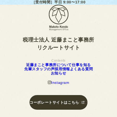
［受付時間］平日 9:00〜17:00
税理士法人 近藤まこと事務所
リクルートサイト
Contents
近
藤
ま
こ
と
事
務
所
に
つ
い
て
仕
事
を
知
る
先
近
輩
藤
ス
ま
タ
こ
ッ
と
フ
事
の
務
声
所
採
に
用
つ
情
い
報
て
よ
仕
く
事
あ
を
る
知
質
る
問
先
輩
ス
タ
ッ
フ
の
声
お
採
知
用
ら
情
せ
報
よ
く
あ
る
質
問
お
知
ら
せ
I
n
s
t
a
g
r
a
m
I
n
s
t
a
g
r
a
m
コ
ー
ポ
レ
ー
ト
サ
イ
ト
は
こ
ち
ら
コ
ー
ポ
レ
ー
ト
サ
イ
ト
は
こ
ち
ら